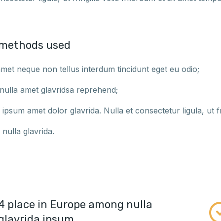
 methods used
 amet neque non tellus interdum tincidunt eget eu odio;
 nulla amet glavridsa reprehend;
ipsum amet dolor glavrida. Nulla et consectetur ligula, ut fri
nulla glavrida.
4 place in Europe among nulla
glavrida ipsum