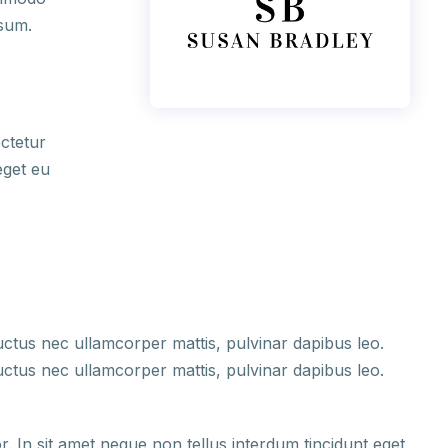
psum.
ectetur
 eget eu
 luctus nec ullamcorper mattis, pulvinar dapibus leo.
 luctus nec ullamcorper mattis, pulvinar dapibus leo.
por. In sit amet neque non tellus interdum tincidunt eget