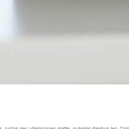
llus, luctus nec ullamcorper mattis, pulvinar dapibus leo. 