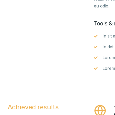
eu odio.
Tools &
In sit
In det
Lorem 
Lorem 
Achieved results