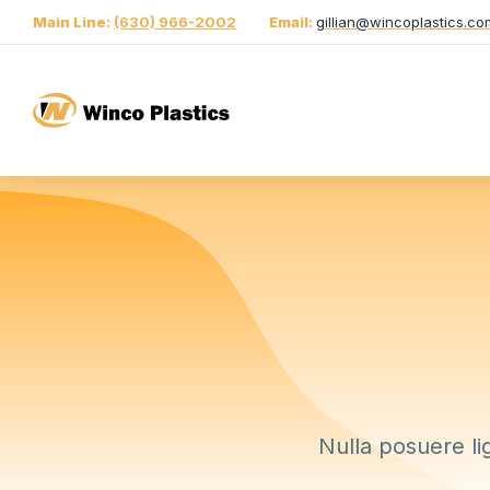
Main Line:
(630) 966-2002
Email:
gillian@wincoplastics.co
Nulla posuere li