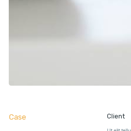
Client
Case
Ut elit te