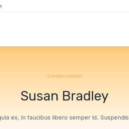
m
Complex solution
Susan Bradley
gula ex, in faucibus libero semper id. Suspendiss