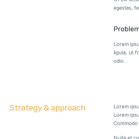
egestas, f
Proble
Lorem ipsu
ligula, ut 
odio.
Strategy & approach
Lorem ipsum
Lorem ipsum
Commodo eg
Nulla et co